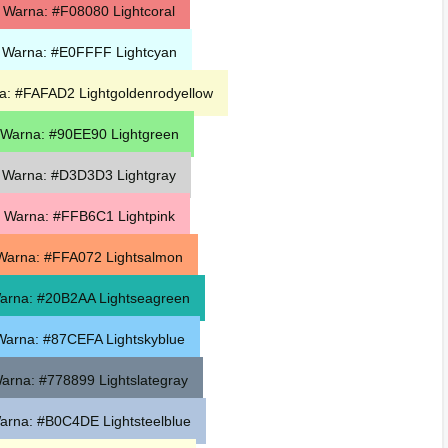
Warna: #F08080 Lightcoral
Warna: #E0FFFF Lightcyan
: #FAFAD2 Lightgoldenrodyellow
Warna: #90EE90 Lightgreen
Warna: #D3D3D3 Lightgray
 Warna: #FFB6C1 Lightpink
Warna: #FFA072 Lightsalmon
arna: #20B2AA Lightseagreen
arna: #87CEFA Lightskyblue
rna: #778899 Lightslategray
rna: #B0C4DE Lightsteelblue