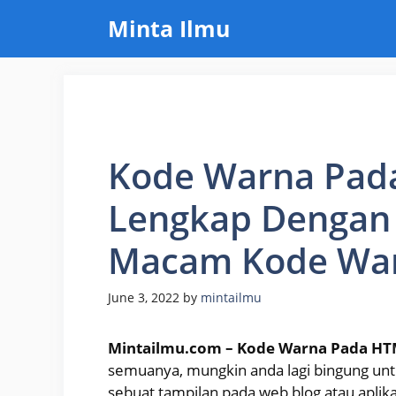
Skip
Minta Ilmu
to
content
Kode Warna Pad
Lengkap Dengan l
Macam Kode Wa
June 3, 2022
by
mintailmu
Mintailmu.com – Kode Warna Pada H
semuanya, mungkin anda lagi bingung un
sebuat tampilan pada web,blog atau aplik