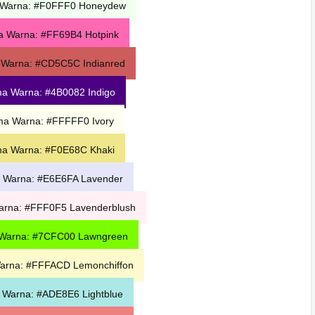
 Warna: #F0FFF0 Honeydew
 Warna: #FF69B4 Hotpink
Warna: #CD5C5C Indianred
ma Warna: #4B0082
Indigo
a Warna: #FFFFF0 Ivory
a Warna: #F0E68C Khaki
 Warna: #E6E6FA Lavender
rna: #FFF0F5 Lavenderblush
Warna: #7CFC00 Lawngreen
arna: #FFFACD Lemonchiffon
 Warna: #ADE8E6 Lightblue