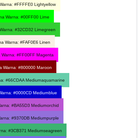
Warna: #FFFFE0 Lightyellow
ma Warna: #00FF00 Lime
Warna: #32CD32 Limegreen
a Warna: #FAF0E6 Linen
 Warna: #FF00FF Magenta
a Warna: #800000
Maroon
na: #66CDAA Mediumaquamarine
Warna: #0000CD
Mediumblue
arna: #BA55D3 Mediumorchid
arna: #9370DB Mediumpurple
rna: #3CB371 Mediumseagreen