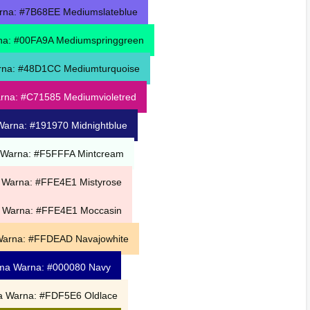
na: #7B68EE Mediumslateblue
a: #00FA9A Mediumspringgreen
na: #48D1CC Mediumturquoise
rna: #C71585
Mediumvioletred
Warna: #191970
Midnightblue
Warna: #F5FFFA Mintcream
Warna: #FFE4E1 Mistyrose
 Warna: #FFE4E1 Moccasin
arna: #FFDEAD Navajowhite
ma Warna: #000080
Navy
 Warna: #FDF5E6 Oldlace