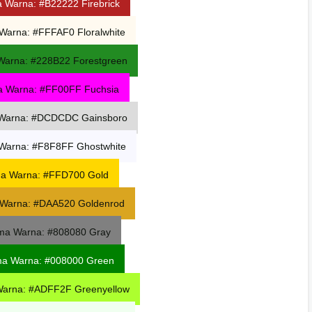
a Warna: #B22222
Firebrick
Warna: #FFFAF0 Floralwhite
Warna: #228B22 Forestgreen
 Warna: #FF00FF Fuchsia
Warna: #DCDCDC Gainsboro
Warna: #F8F8FF Ghostwhite
a Warna: #FFD700 Gold
Warna: #DAA520 Goldenrod
ma Warna: #808080 Gray
ma Warna: #008000
Green
arna: #ADFF2F Greenyellow