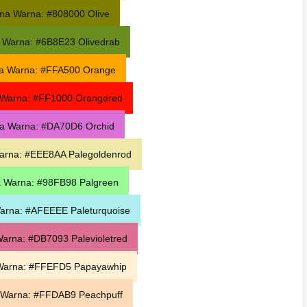
ma Warna: #808000 Olive
 Warna: #6B8E23 Olivedrab
a Warna: #FFA500 Orange
Warna: #FF1000 Orangered
a Warna: #DA70D6 Orchid
rna: #EEE8AA Palegoldenrod
 Warna: #98FB98 Palgreen
arna: #AFEEEE Paleturquoise
arna: #DB7093 Palevioletred
Warna: #FFEFD5 Papayawhip
Warna: #FFDAB9 Peachpuff