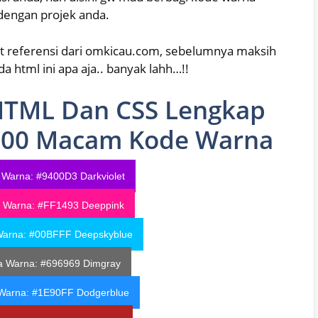
dengan projek anda.
 referensi dari omkicau.com, sebelumnya maksih
 html ini apa aja.. banyak lahh…!!
HTML Dan CSS Lengkap
 100 Macam Kode Warna
 Warna: #9400D3
Darkviolet
 Warna: #FF1493
Deeppink
Warna: #00BFFF
Deepskyblue
a Warna: #696969
Dimgray
Warna: #1E90FF
Dodgerblue