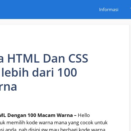
Informasi
a HTML Dan CSS
ebih dari 100
rna
TML Dengan 100 Macam Warna –
Hello
tuk memilih kode warna mana yang cocok untuk
asi anda, nah disini gw mau berbagi kode warna