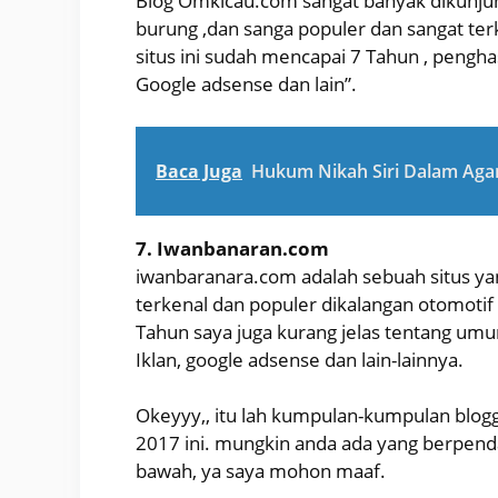
Blog Omkicau.com sangat banyak dikunjun
burung ,dan sanga populer dan sangat te
situs ini sudah mencapai 7 Tahun , penghasi
Google adsense dan lain”.
Baca Juga
Hukum Nikah Siri Dalam Ag
7. Iwanbanaran.com
iwanbaranara.com adalah sebuah situs y
terkenal dan populer dikalangan otomotif 
Tahun saya juga kurang jelas tentang umur 
Iklan, google adsense dan lain-lainnya.
Okeyyy,, itu lah kumpulan-kumpulan blog
2017 ini. mungkin anda ada yang berpendap
bawah, ya saya mohon maaf.