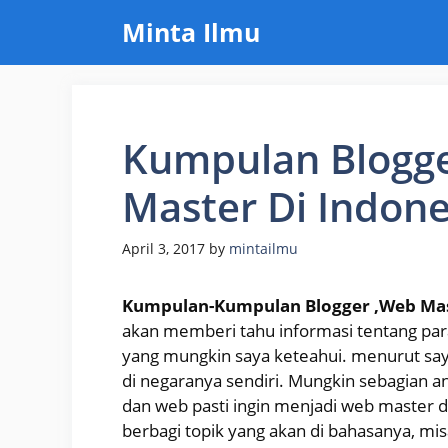
Skip
Minta Ilmu
to
content
Kumpulan Blogg
Master Di Indone
April 3, 2017
by
mintailmu
Kumpulan-Kumpulan Blogger ,Web Mast
akan memberi tahu informasi tentang para
yang mungkin saya keteahui. menurut saya
di negaranya sendiri. Mungkin sebagian a
dan web pasti ingin menjadi web master da
berbagi topik yang akan di bahasanya, mis