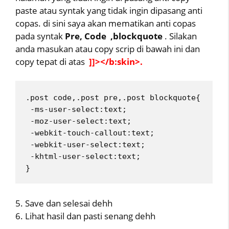
paste atau syntak yang tidak ingin dipasang anti
copas. di sini saya akan mematikan anti copas
pada syntak
Pre, Code ,blockquote
. Silakan
anda masukan atau copy scrip di bawah ini dan
copy tepat di atas
]]></b:skin>.
.post code,.post pre,.post blockquote{
 -ms-user-select:text;
 -moz-user-select:text;
 -webkit-touch-callout:text;
 -webkit-user-select:text;
 -khtml-user-select:text;
} 
5. Save dan selesai dehh
6. Lihat hasil dan pasti senang dehh