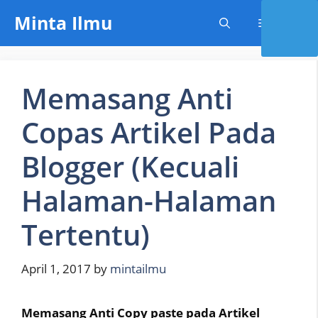
Skip
Minta Ilmu
Menu
to
content
Memasang Anti
Copas Artikel Pada
Blogger (Kecuali
Halaman-Halaman
Tertentu)
April 1, 2017
by
mintailmu
Memasang Anti Copy paste pada Artikel