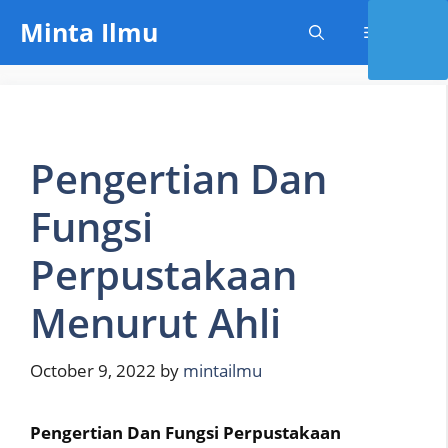
Skip
Minta Ilmu
Menu
to
content
Pengertian Dan
Fungsi
Perpustakaan
Menurut Ahli
October 9, 2022
by
mintailmu
Pengertian Dan Fungsi Perpustakaan