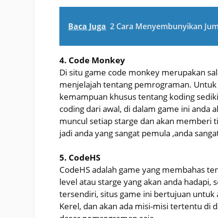
Baca Juga
2 Cara Menyembunyikan Juml
4. Code Monkey
Di situ game code monkey merupakan sa
menjelajah tentang pemrograman. Untuk be
kemampuan khusus tentang koding sedikitpu
coding dari awal, di dalam game ini anda 
muncul setiap starge dan akan memberi ti
jadi anda yang sangat pemula ,anda sanga
5. CodeHS
CodeHS adalah game yang membahas tenta
level atau starge yang akan anda hadapi, s
tersendiri, situs game ini bertujuan unt
Kerel, dan akan ada misi-misi tertentu di