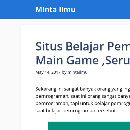
Skip
Minta Ilmu
to
content
Situs Belajar P
Main Game ,Seru 
May 14, 2017
by
mintailmu
Sekarang ini sangat banyak orang yang i
pemrograman, saat ini orang sangat banya
pemrograman, tapi untuk belajar pemrogr
saat belajar pemrograman tersebut.