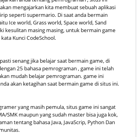
g akan mengajarkan kita membuat sebuah aplikasi
rip seperti supermario. Di saat anda bermain
itu Ice world, Grass world, Space world, Sand
liki kesulitan masing masing, untuk bermain game
n kata Kunci CodeSchool.
asti senang jika belajar saat bermain game, di
 dengan 25 bahasa pemrograman , game ini telah
a akan mudah belajar pemrograman. game ini
anda akan ketagihan saat bermain game di situs ini.
ogramer yang masih pemula, situs game ini sangat
SMA/SMK maupun yang sudah master bisa juga kok,
raman tentang bahasa Java, JavaScrip, Python Dan
munitas.