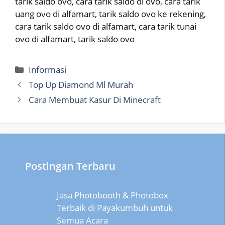
tarik saldo ovo, cara tarik saldo di ovo, cara tarik
uang ovo di alfamart, tarik saldo ovo ke rekening,
cara tarik saldo ovo di alfamart, cara tarik tunai
ovo di alfamart, tarik saldo ovo
Categories
Informasi
Top Up Diamond Ml Murah
Cara Membuat Kasur Di Minecraft
Postingan Terbaru
Jasa Photobooth & Photobox
Terbaik di Payakumbuh untuk
Semua Acara