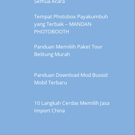
Semua Acara
Tempat Photobox Payakumbuh
yang Terbaik – MANDAN
PHOTOBOOTH
Panduan Memiliih Paket Tour
Belitung Murah
Panduan Download Mod Bussid
Mobil Terbaru
10 Langkah Cerdas Memilih Jasa
Import China