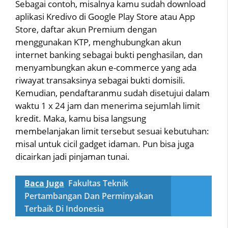
Sebagai contoh, misalnya kamu sudah download
aplikasi Kredivo di Google Play Store atau App
Store, daftar akun Premium dengan
menggunakan KTP, menghubungkan akun
internet banking sebagai bukti penghasilan, dan
menyambungkan akun e-commerce yang ada
riwayat transaksinya sebagai bukti domisili.
Kemudian, pendaftaranmu sudah disetujui dalam
waktu 1 x 24 jam dan menerima sejumlah limit
kredit. Maka, kamu bisa langsung
membelanjakan limit tersebut sesuai kebutuhan:
misal untuk cicil gadget idaman. Pun bisa juga
dicairkan jadi pinjaman tunai.
Baca Juga
Fakultas Teknik
Pertambangan Dan Perminyakan
Terbaik Di Indonesia