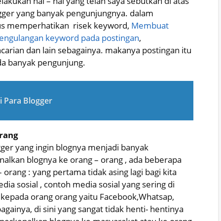
akukan hal – hal yang telah saya sebutkan di atas
ogger yang banyak pengunjungnya. dalam
arus memperhatikan risek keyword,
Membuat
engulangan keyword pada postingan
,
rian dan lain sebagainya. makanya postingan itu
da banyak pengunjung.
i Para Blogger
rang
logger yang ingin blognya menjadi banyak
alkan blognya ke orang – orang , ada beberapa
orang : yang pertama tidak asing lagi bagi kita
a sosial , contoh media sosial yang sering di
kepada orang orang yaitu Facebook,Whatsap,
againya, di sini yang sangat tidak henti- hentinya