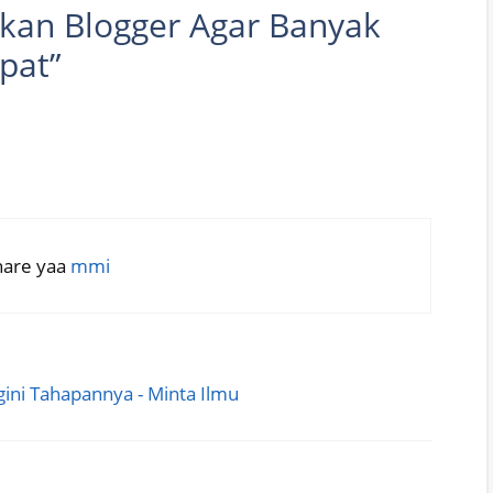
ikan Blogger Agar Banyak
pat”
share yaa
mmi
gini Tahapannya - Minta Ilmu