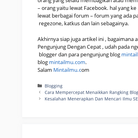
orang yang selalu membagikan atau memp
– orang yaitu lewat Facebook. hal yang 
lewat berbagai forum – forum yang ada p
regezone, katkus dan lain sebagainya.
Akhirnya siap juga artikel ini , bagaimana
Pengunjung Dengan Cepat , udah pada nge
blogger dan para pengunjung blog
minta
blog
mintailmu.com
.
Salam
Mintailmu.c
om
Categories
Blogging
Cara Mempercepat Menaikkan Rangking Blo
Kesalahan Menerapkan Dan Mencari Ilmu SE