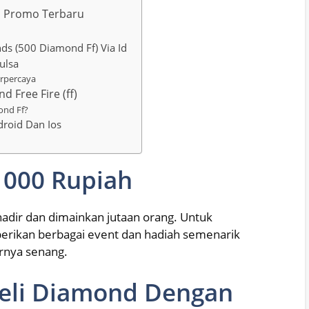
n Promo Terbaru
ds (500 Diamond Ff) Via Id
ulsa
erpercaya
d Free Fire (ff)
ond Ff?
droid Dan Ios
 1000 Rupiah
 hadir dan dimainkan jutaan orang. Untuk
erikan berbagai event dan hadiah semenarik
nya senang.
Beli Diamond Dengan