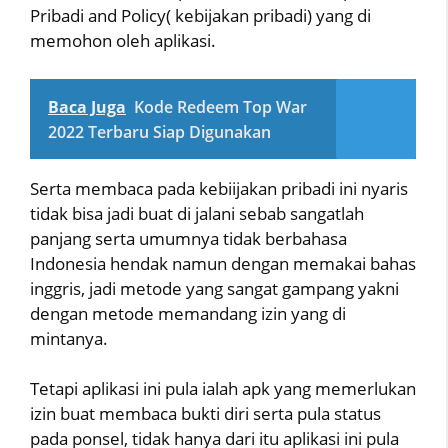
Pribadi and Policy( kebijakan pribadi) yang di
memohon oleh aplikasi.
Baca Juga
Kode Redeem Top War
2022 Terbaru Siap Digunakan
Serta membaca pada kebiijakan pribadi ini nyaris
tidak bisa jadi buat di jalani sebab sangatlah
panjang serta umumnya tidak berbahasa
Indonesia hendak namun dengan memakai bahas
inggris, jadi metode yang sangat gampang yakni
dengan metode memandang izin yang di
mintanya.
Tetapi aplikasi ini pula ialah apk yang memerlukan
izin buat membaca bukti diri serta pula status
pada ponsel, tidak hanya dari itu aplikasi ini pula