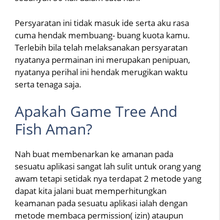
Persyaratan ini tidak masuk ide serta aku rasa
cuma hendak membuang- buang kuota kamu.
Terlebih bila telah melaksanakan persyaratan
nyatanya permainan ini merupakan penipuan,
nyatanya perihal ini hendak merugikan waktu
serta tenaga saja.
Apakah Game Tree And
Fish Aman?
Nah buat membenarkan ke amanan pada
sesuatu aplikasi sangat lah sulit untuk orang yang
awam tetapi setidak nya terdapat 2 metode yang
dapat kita jalani buat memperhitungkan
keamanan pada sesuatu aplikasi ialah dengan
metode membaca permission( izin) ataupun