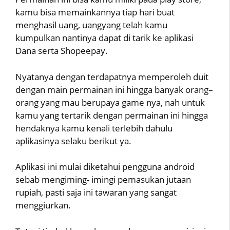
kamu bisa memainkannya tiap hari buat
menghasil uang, uangyang telah kamu
kumpulkan nantinya dapat di tarik ke aplikasi
Dana serta Shopeepay.
Nyatanya dengan terdapatnya memperoleh duit
dengan main permainan ini hingga banyak orang–
orang yang mau berupaya game nya, nah untuk
kamu yang tertarik dengan permainan ini hingga
hendaknya kamu kenali terlebih dahulu
aplikasinya selaku berikut ya.
Aplikasi ini mulai diketahui pengguna android
sebab mengiming- imingi pemasukan jutaan
rupiah, pasti saja ini tawaran yang sangat
menggiurkan.