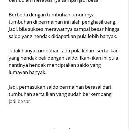
Berbeda dengan tumbuhan umumnya,
tumbuhan di permainan ini ialah penghasil uang.
Jadi, bila sukses merawatnya sampai besar hingga
saldo yang hendak didapatkan pula lebih banyak.
Tidak hanya tumbuhan, ada pula kolam serta ikan
yang hendak beli dengan saldo. Ikan- ikan ini pula
nantinya hendak menciptakan saldo yang
lumayan banyak.
Jadi, pemasukan saldo permainan berasal dari
tumbuhan serta ikan yang sudah berkembang
jadi besar.