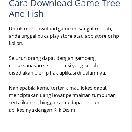
Cara Download Game Tree
And Fish
Untuk mendownload game ini sangat mudah,
anda tinggal buka play store atau app store di hp
kalian.
Seluruh orang dapat dengan gampang
melaksanakan seluruh misi yang sudah
disediakan oleh pihak aplikasi di dalamnya.
Nah apabila kamu tertarik mau lekas dapat
menciptakan uang lewat permainan tumbuhan
serta ikan ini, hingga kamu dapat unduh
aplikasinya dengan Klik Disini