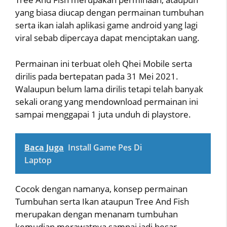
yang biasa diucap dengan permainan tumbuhan
serta ikan ialah aplikasi game android yang lagi
viral sebab dipercaya dapat menciptakan uang.
Permainan ini terbuat oleh Qhei Mobile serta
dirilis pada bertepatan pada 31 Mei 2021.
Walaupun belum lama dirilis tetapi telah banyak
sekali orang yang mendownload permainan ini
sampai menggapai 1 juta unduh di playstore.
Baca Juga
Install Game Pes Di
Laptop
Cocok dengan namanya, konsep permainan
Tumbuhan serta Ikan ataupun Tree And Fish
merupakan dengan menanam tumbuhan
kemudian merawatnya sampai jadi besar.