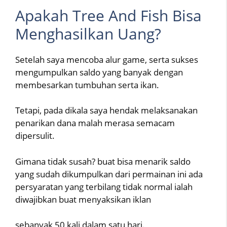
Apakah Tree And Fish Bisa
Menghasilkan Uang?
Setelah saya mencoba alur game, serta sukses
mengumpulkan saldo yang banyak dengan
membesarkan tumbuhan serta ikan.
Tetapi, pada dikala saya hendak melaksanakan
penarikan dana malah merasa semacam
dipersulit.
Gimana tidak susah? buat bisa menarik saldo
yang sudah dikumpulkan dari permainan ini ada
persyaratan yang terbilang tidak normal ialah
diwajibkan buat menyaksikan iklan
sebanyak 50 kali dalam satu hari.