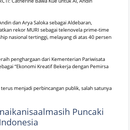
i RCTI: Catherine Bawa Kue untuk Al, Andin
ndin dan Arya Saloka sebagai Aldebaran,
patkan rekor MURI sebagai telenovela prime-time
ip nasional tertinggi, melayang di atas 40 persen
meraih penghargaan dari Kementerian Pariwisata
ebagai “Ekonomi Kreatif Bekerja dengan Pemirsa
I terus menjadi perbincangan publik, salah satunya
enaikanisaalmasih Puncaki
 Indonesia