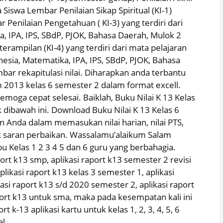
 Siswa Lembar Penilaian Sikap Spiritual (KI-1)
r Penilaian Pengetahuan ( KI-3) yang terdiri dari
, IPA, IPS, SBdP, PJOK, Bahasa Daerah, Mulok 2
rampilan (KI-4) yang terdiri dari mata pelajaran
nesia, Matematika, IPA, IPS, SBdP, PJOK, Bahasa
ar rekapitulasi nilai. Diharapkan anda terbantu
m 2013 kelas 6 semester 2 dalam format excell.
emoga cepat selesai. Baiklah, Buku Nilai K 13 Kelas
k dibawah ini. Download Buku Nilai K 13 Kelas 6
Anda dalam memasukan nilai harian, nilai PTS,
uk saran perbaikan. Wassalamu’alaikum Salam
 Kelas 1 2 3 4 5 dan 6 guru yang berbahagia.
rt k13 smp, aplikasi raport k13 semester 2 revisi
likasi raport k13 kelas 3 semester 1, aplikasi
asi raport k13 s/d 2020 semester 2, aplikasi raport
port k13 untuk sma, maka pada kesempatan kali ini
k-13 aplikasi kartu untuk kelas 1, 2, 3, 4, 5, 6
l.