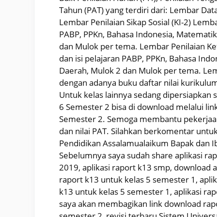
Tahun (PAT) yang terdiri dari: Lembar Data
Lembar Penilaian Sikap Sosial (KI-2) Lemba
PABP, PPKn, Bahasa Indonesia, Matematika
dan Mulok per tema. Lembar Penilaian Kete
dan isi pelajaran PABP, PPKn, Bahasa Indo
Daerah, Mulok 2 dan Mulok per tema. Lemb
dengan adanya buku daftar nilai kurikulu
Untuk kelas lainnya sedang dipersiapkan s
6 Semester 2 bisa di download melalui lin
Semester 2. Semoga membantu pekerjaan 
dan nilai PAT. Silahkan berkomentar unt
Pendidikan Assalamualaikum Bapak dan Ibu
Sebelumnya saya sudah share aplikasi rapo
2019, aplikasi raport k13 smp, download ap
raport k13 untuk kelas 5 semester 1, aplik
k13 untuk kelas 5 semester 1, aplikasi ra
saya akan membagikan link download raport 
semester 2, revisi terbaru Sistem Universa