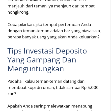
menjauh dari teman, ya menjauh dari tempat
nongkrong.
Coba pikirkan, jika tempat pertemuan Anda
dengan teman-teman adalah bar yang biasa saja,
berapa banyak uang yang akan Anda keluarkan?
Tips Investasi Deposito
Yang Gampang Dan
Menguntungkan
Padahal, kalau teman-teman datang dan
membuat kopi di rumah, tidak sampai Rp 5.000
kan?
Apakah Anda sering melewatkan menabung