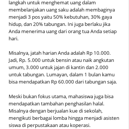
langkah untuk menghemat uang dalam
membelanjakan uang saku adalah membaginya
menjadi 3 pos yaitu 50% kebutuhan, 30% gaya
hidup, dan 20% tabungan. Ini juga berlaku jika
Anda menerima uang dari orang tua Anda setiap
hari.
Misalnya, jatah harian Anda adalah Rp 10.000.
Jadi, Rp. 5.000 untuk bensin atau naik angkutan
umum, 3.000 untuk jajan di kantin dan 2.000
untuk tabungan. Lumayan, dalam 1 bulan kamu
bisa mendapatkan Rp 60.000 dari tabungan saja.
Meski bukan fokus utama, mahasiswa juga bisa
mendapatkan tambahan penghasilan halal.
Misalnya dengan berjualan kue di sekolah,
mengikuti berbagai lomba hingga menjadi asisten
siswa di perpustakaan atau koperasi.