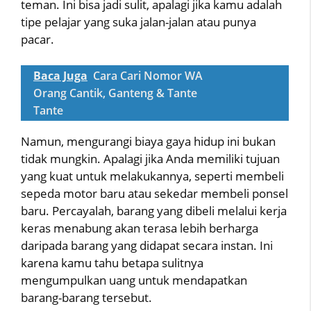
teman. Ini bisa jadi sulit, apalagi jika kamu adalah
tipe pelajar yang suka jalan-jalan atau punya
pacar.
Baca Juga
Cara Cari Nomor WA
Orang Cantik, Ganteng & Tante
Tante
Namun, mengurangi biaya gaya hidup ini bukan
tidak mungkin. Apalagi jika Anda memiliki tujuan
yang kuat untuk melakukannya, seperti membeli
sepeda motor baru atau sekedar membeli ponsel
baru. Percayalah, barang yang dibeli melalui kerja
keras menabung akan terasa lebih berharga
daripada barang yang didapat secara instan. Ini
karena kamu tahu betapa sulitnya
mengumpulkan uang untuk mendapatkan
barang-barang tersebut.