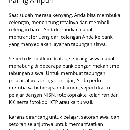
Paling Ampuh
Saat sudah merasa kenyang, Anda bisa membuka
celengan, menghitung totalnya dan membeli
celengan baru. Anda kemudian dapat
mentransfer uang dari celengan Anda ke bank
yang menyediakan layanan tabungan siswa.
Seperti disebutkan di atas, seorang siswa dapat
menabung di beberapa bank dengan mekanisme
tabungan siswa. Untuk membuat tabungan
pelajar atau tabungan pelajar, Anda perlu
membawa beberapa dokumen, seperti kartu
pelajar dengan NISN, fotokopi akte kelahiran dan
KK, serta fotokopi KTP atau kartu wali.
Karena dirancang untuk pelajar, setoran awal dan
setoran selanjutnya untuk memanfaatkan