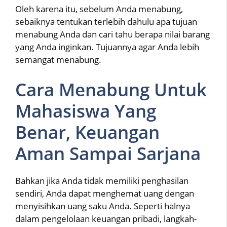
Oleh karena itu, sebelum Anda menabung,
sebaiknya tentukan terlebih dahulu apa tujuan
menabung Anda dan cari tahu berapa nilai barang
yang Anda inginkan. Tujuannya agar Anda lebih
semangat menabung.
Cara Menabung Untuk
Mahasiswa Yang
Benar, Keuangan
Aman Sampai Sarjana
Bahkan jika Anda tidak memiliki penghasilan
sendiri, Anda dapat menghemat uang dengan
menyisihkan uang saku Anda. Seperti halnya
dalam pengelolaan keuangan pribadi, langkah-