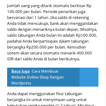
Jumlah uang yang ditarik otomatis berkisar Rp
100.000 per bulan. Periode penarikan juga
bervariasi dari 1 tahun. Jika saldo di rekening
Anda tidak mencukupi, bank akan menggandakan
saldo dengan menariknya bulan depan. Misalnya,
saldo tabungan Anda bulan ini adalah Rp100.000,
padahal Anda berpartisipasi dalam tabungan
berjangka Rp200.000 per bulan. Kemudian
sistem akan secara otomatis menarik 400.000
IDR dari saldo Anda di bulan berikutnya.
Baca Juga
Cara Membuat
Website Online Shop Dengan
Wordpress
Anda dapat menggunakan fitur tabungan
berjangka ini untuk menyimpan uang untuk
kebutuhan jangka pendek (1-2 tahun). Misalnya