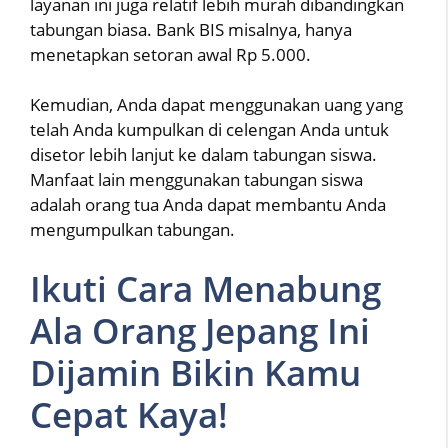
layanan ini juga relatif lebih murah dibandingkan
tabungan biasa. Bank BIS misalnya, hanya
menetapkan setoran awal Rp 5.000.
Kemudian, Anda dapat menggunakan uang yang
telah Anda kumpulkan di celengan Anda untuk
disetor lebih lanjut ke dalam tabungan siswa.
Manfaat lain menggunakan tabungan siswa
adalah orang tua Anda dapat membantu Anda
mengumpulkan tabungan.
Ikuti Cara Menabung
Ala Orang Jepang Ini
Dijamin Bikin Kamu
Cepat Kaya!