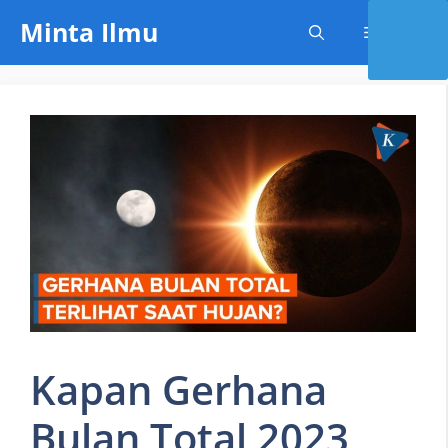
Skip
Minta Ilmu
Menu
to
content
Kapan Gerhana
Bulan Total 2023