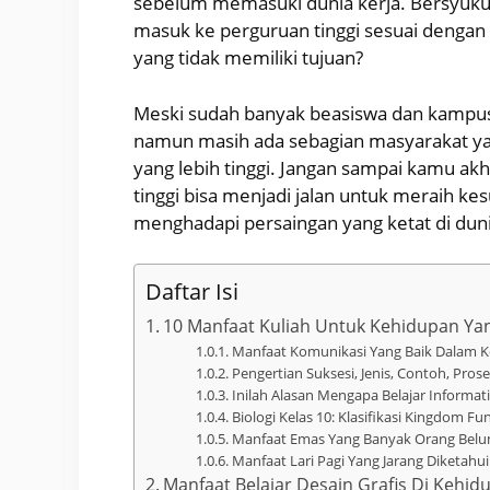
sebelum memasuki dunia kerja. Bersyukur
masuk ke perguruan tinggi sesuai denga
yang tidak memiliki tujuan?
Meski sudah banyak beasiswa dan kampus
namun masih ada sebagian masyarakat yan
yang lebih tinggi. Jangan sampai kamu ak
tinggi bisa menjadi jalan untuk meraih ke
menghadapi persaingan yang ketat di duni
Daftar Isi
10 Manfaat Kuliah Untuk Kehidupan Yan
Manfaat Komunikasi Yang Baik Dalam K
Pengertian Suksesi, Jenis, Contoh, Pro
Inilah Alasan Mengapa Belajar Inform
Biologi Kelas 10: Klasifikasi Kingdom F
Manfaat Emas Yang Banyak Orang Belu
Manfaat Lari Pagi Yang Jarang Diketahui
Manfaat Belajar Desain Grafis Di Kehid