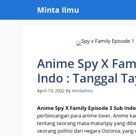
Skip
Minta Ilmu
to
content
Anime Spy X Fami
Indo : Tanggal T
April 13, 2022
by
mintailmu
Anime Spy X Family Episode 3 Sub Indo
perbincangan para anime lover, Anime kar
tentang seorang mata-mata/spy yang dibe
seorang politisi dari negara Ostonia, yan