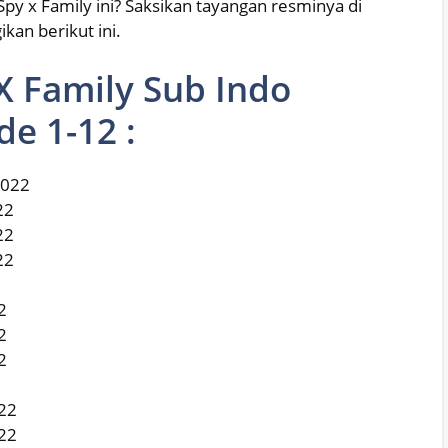
py x Family ini? Saksikan tayangan resminya di
kan berikut ini.
X Family Sub Indo
e 1-12 :
2022
22
22
22
2
2
2
022
022