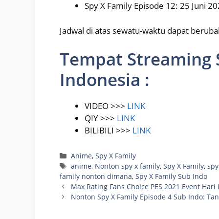
Spy X Family Episode 12: 25 Juni 2
Jadwal di atas sewatu-waktu dapat berubah
Tempat Streaming 
Indonesia :
VIDEO >>>
LINK
QIY >>>
LINK
BILIBILI >>>
LINK
Categories
Anime
,
Spy X Family
Tags
anime
,
Nonton spy x family
,
Spy X Family
,
spy
family nonton dimana
,
Spy X Family Sub Indo
Max Rating Fans Choice PES 2021 Event Hari 
Nonton Spy X Family Episode 4 Sub Indo: Tan