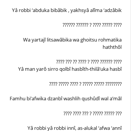
Yâ robbi ‘abduka bibâbik , yakhsyâ alîma ‘adzâbik
?????? ?????? ? ???? ????? ????
Wa yartajî litsawâbika wa ghoitsu rohmatika
haththôl
???? ??? ?? ???? ? ???? ?????? ????
Yâ man yarô sirro qolbî hasbîth-thilâ’uka hasbî
???? ????? ???? ? ????? ????? ????????
Famhu bi’afwika dzanbî washlih qushûdî wal a’mâl
???? ???? ??? ? ????? ????? ???
Yâ robbi yâ robbi innî, as-alukal ‘afwa ‘annî