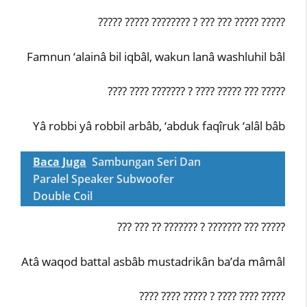
????? ????? ???????? ? ??? ??? ????? ?????
Famnun ‘alainâ bil iqbâl, wakun lanâ washluhil bâl
???? ???? ??????? ? ???? ????? ??? ?????
Yâ robbi yâ robbil arbâb, ‘abduk faqîruk ‘alâl bâb
Baca Juga
Sambungan Seri Dan
Paralel Speaker Subwoofer
Double Coil
??? ??? ?? ??????? ? ??????? ??? ?????
Atâ waqod battal asbâb mustadrikân ba’da mâmâl
???? ???? ????? ? ???? ???? ?????