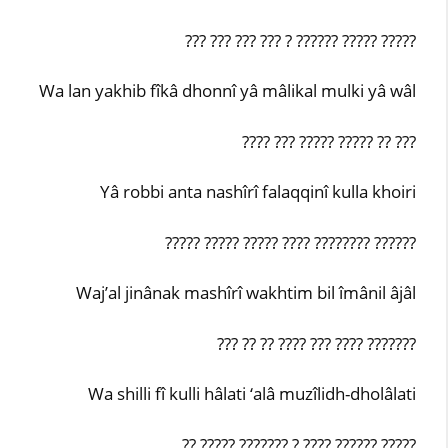
??? ??? ??? ??? ? ?????? ????? ?????
Wa lan yakhib fîkâ dhonnî yâ mâlikal mulki yâ wâl
???? ??? ????? ????? ?? ???
Yâ robbi anta nashîrî falaqqinî kulla khoiri
????? ????? ????? ???? ???????? ??????
Waj’al jinânak mashîrî wakhtim bil îmânil âjâl
??? ?? ?? ???? ??? ???? ???????
Wa shilli fî kulli hâlati ‘alâ muzîlidh-dholâlati
?? ????? ??????? ? ???? ?????? ?????