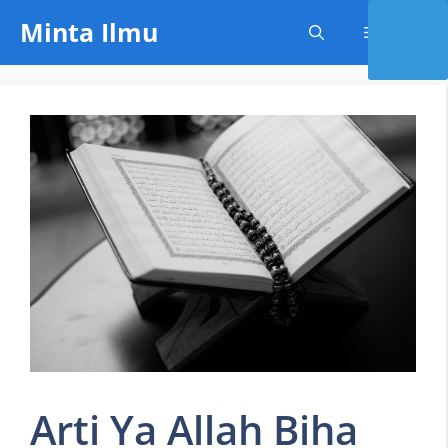
Skip
Minta Ilmu
Menu
to
content
Arti Ya Allah Biha