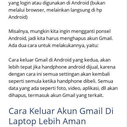
yang login atau digunakan di Android (bukan
melalui browser, melainkan langsung di hp
Android)
Misalnya, mungkin kita ingin mengganti ponsel
Android, jadi kita harus menghapus akun Gmail.
Ada dua cara untuk melakukannya, yaitu:
Cara keluar Gmail di Android yang kedua, akan
lebih tepat jika handphone android dijual, karena
dengan cara ini semua settingan akan kembali
seperti semula ketika handphone dibeli. Semua
data yang ada seperti foto, video, aplikasi, dll akan
dihapus, termasuk akun Gmail yang terkait.
Cara Keluar Akun Gmail Di
Laptop Lebih Aman