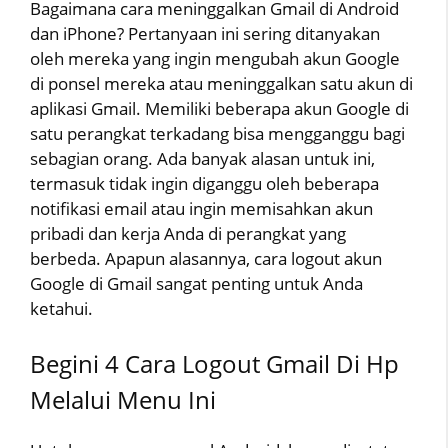
Bagaimana cara meninggalkan Gmail di Android
dan iPhone? Pertanyaan ini sering ditanyakan
oleh mereka yang ingin mengubah akun Google
di ponsel mereka atau meninggalkan satu akun di
aplikasi Gmail. Memiliki beberapa akun Google di
satu perangkat terkadang bisa mengganggu bagi
sebagian orang. Ada banyak alasan untuk ini,
termasuk tidak ingin diganggu oleh beberapa
notifikasi email atau ingin memisahkan akun
pribadi dan kerja Anda di perangkat yang
berbeda. Apapun alasannya, cara logout akun
Google di Gmail sangat penting untuk Anda
ketahui.
Begini 4 Cara Logout Gmail Di Hp
Melalui Menu Ini