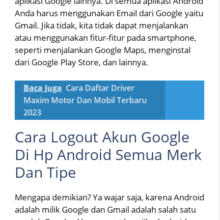
aplikasi Google lainnya. Di semua aplikasi Android
Anda harus menggunakan Email dari Google yaitu
Gmail. Jika tidak, kita tidak dapat menjalankan
atau menggunakan fitur-fitur pada smartphone,
seperti menjalankan Google Maps, menginstal
dari Google Play Store, dan lainnya.
Baca Juga
Cara Daftar Driver
Maxim Motor Dan Mobil Terbaru
2023
Cara Logout Akun Google
Di Hp Android Semua Merk
Dan Tipe
Mengapa demikian? Ya wajar saja, karena Android
adalah milik Google dan Gmail adalah salah satu