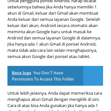
Untuk pengguna ponsel Android, harap dicatat
sebelumnya bahwa jika Anda hanya memiliki 1
akun di Gmail, keluar dari Gmail akan membuat
Anda keluar dari semua layanan Google. Setelah
keluar dari akun, Android secara otomatis akan
meminta akun Google baru untuk masuk ke
Android dan semua layanan Google di dalamnya.
Jika hanya ada 1 akun Gmail di ponsel Android,
maka tidak ada cara lain selain menghapusnya,
semua akun Google dari ponsel atau tablet.
Baca Juga
You Don T Have
Permission To Access This Folder
Untuk lebih jelasnya, Anda dapat memeriksa cara
menghapus akun Gmail dengan mengklik di sini.
Cara di atas bisa Anda gunakan jika hanya ada 1