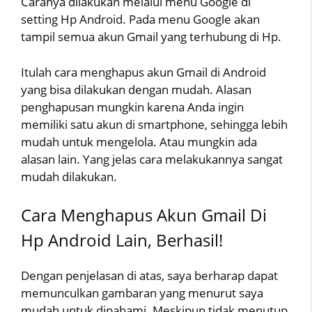
Caranya dilakukan melalui menu Google di
setting Hp Android. Pada menu Google akan
tampil semua akun Gmail yang terhubung di Hp.
Itulah cara menghapus akun Gmail di Android
yang bisa dilakukan dengan mudah. Alasan
penghapusan mungkin karena Anda ingin
memiliki satu akun di smartphone, sehingga lebih
mudah untuk mengelola. Atau mungkin ada
alasan lain. Yang jelas cara melakukannya sangat
mudah dilakukan.
Cara Menghapus Akun Gmail Di
Hp Android Lain, Berhasil!
Dengan penjelasan di atas, saya berharap dapat
memunculkan gambaran yang menurut saya
mudah untuk dipahami. Meskipun tidak menutup