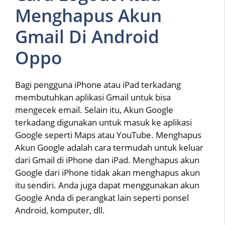
Menghapus Akun
Gmail Di Android
Oppo
Bagi pengguna iPhone atau iPad terkadang
membutuhkan aplikasi Gmail untuk bisa
mengecek email. Selain itu, Akun Google
terkadang digunakan untuk masuk ke aplikasi
Google seperti Maps atau YouTube. Menghapus
Akun Google adalah cara termudah untuk keluar
dari Gmail di iPhone dan iPad. Menghapus akun
Google dari iPhone tidak akan menghapus akun
itu sendiri. Anda juga dapat menggunakan akun
Google Anda di perangkat lain seperti ponsel
Android, komputer, dll.