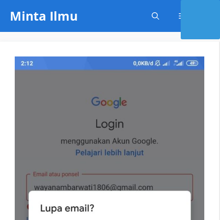
Skip
Minta Ilmu
Menu
to
content