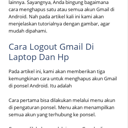
lainnya. Sayangnya, Anda bingung bagaimana
cara menghapus satu atau semua akun Gmail di
Android. Nah pada artikel kali ini kami akan
menjelaskan tutorialnya dengan gambar, agar
mudah dipahami.
Cara Logout Gmail Di
Laptop Dan Hp
Pada artikel ini, kami akan memberikan tiga
kemungkinan cara untuk menghapus akun Gmail
di ponsel Android. Itu adalah
Cara pertama bisa dilakukan melalui menu akun
di pengaturan ponsel. Menu akan menampilkan
semua akun yang terhubung ke ponsel.