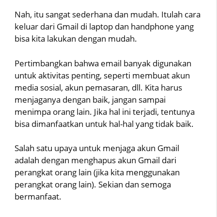
Nah, itu sangat sederhana dan mudah. Itulah cara
keluar dari Gmail di laptop dan handphone yang
bisa kita lakukan dengan mudah.
Pertimbangkan bahwa email banyak digunakan
untuk aktivitas penting, seperti membuat akun
media sosial, akun pemasaran, dll. Kita harus
menjaganya dengan baik, jangan sampai
menimpa orang lain. Jika hal ini terjadi, tentunya
bisa dimanfaatkan untuk hal-hal yang tidak baik.
Salah satu upaya untuk menjaga akun Gmail
adalah dengan menghapus akun Gmail dari
perangkat orang lain (jika kita menggunakan
perangkat orang lain). Sekian dan semoga
bermanfaat.