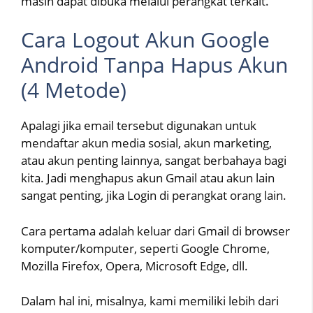
masih dapat dibuka melalui perangkat terkait.
Cara Logout Akun Google
Android Tanpa Hapus Akun
(4 Metode)
Apalagi jika email tersebut digunakan untuk
mendaftar akun media sosial, akun marketing,
atau akun penting lainnya, sangat berbahaya bagi
kita. Jadi menghapus akun Gmail atau akun lain
sangat penting, jika Login di perangkat orang lain.
Cara pertama adalah keluar dari Gmail di browser
komputer/komputer, seperti Google Chrome,
Mozilla Firefox, Opera, Microsoft Edge, dll.
Dalam hal ini, misalnya, kami memiliki lebih dari