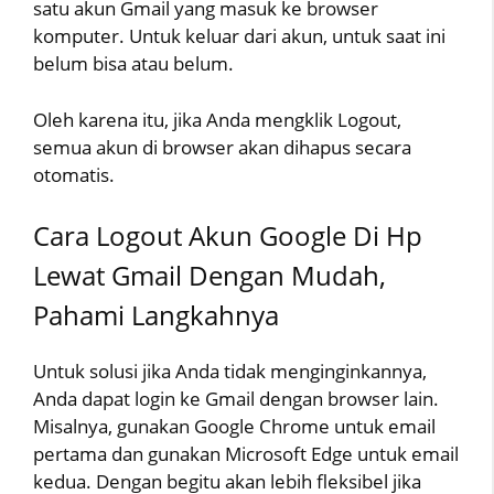
satu akun Gmail yang masuk ke browser
komputer. Untuk keluar dari akun, untuk saat ini
belum bisa atau belum.
Oleh karena itu, jika Anda mengklik Logout,
semua akun di browser akan dihapus secara
otomatis.
Cara Logout Akun Google Di Hp
Lewat Gmail Dengan Mudah,
Pahami Langkahnya
Untuk solusi jika Anda tidak menginginkannya,
Anda dapat login ke Gmail dengan browser lain.
Misalnya, gunakan Google Chrome untuk email
pertama dan gunakan Microsoft Edge untuk email
kedua. Dengan begitu akan lebih fleksibel jika