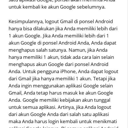
untuk kembali ke akun Google sebelumnya.
Kesimpulannya, logout Gmail di ponsel Android
hanya bisa dilakukan jika Anda memiliki lebih dari
1 akun Google. Jika Anda memiliki lebih dari 1
akun Google di ponsel Android Anda, Anda dapat
menghapus salah satunya. Namun, jika Anda
hanya memiliki 1 akun, tidak ada cara lain selain
menghapus akun Google dari ponsel Android
Anda. Untuk pengguna iPhone, Anda dapat logout
dari Gmail jika hanya memiliki 1 akun. Tetapi jika
Anda ingin menggunakan aplikasi Google selain
Gmail, Anda tetap harus masuk ke akun Google
Anda. Google memiliki kebijakan akun tunggal
untuk semua aplikasi. Artinya, jika Anda logout
dari akun Google Anda dari salah satu aplikasi
maka Anda harus login kembali untuk menikmati