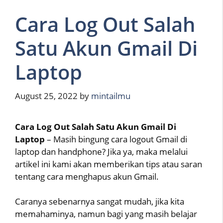
Cara Log Out Salah
Satu Akun Gmail Di
Laptop
August 25, 2022
by
mintailmu
Cara Log Out Salah Satu Akun Gmail Di
Laptop
– Masih bingung cara logout Gmail di
laptop dan handphone? Jika ya, maka melalui
artikel ini kami akan memberikan tips atau saran
tentang cara menghapus akun Gmail.
Caranya sebenarnya sangat mudah, jika kita
memahaminya, namun bagi yang masih belajar