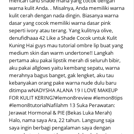
mencari tahu shade mana yang cocok dengan
warna kulit Anda. . Misalnya, Anda memiliki warna
kulit cerah dengan nada dingin. Biasanya warna
dasar yang cocok memiliki warna dasar pink
seperti ivory atau terang. Yang kulitnya olive,
denufidhaaa 42 Like a Shade Cocok untuk Kulit
Kuning Hai guys mau tutorial ombre lip buat yang
medium skin dan warm undertone!! Langkah
pertama aku pakai lipstik merah di seluruh bibir,
aku pakai allglows yaitu kembang sepatu, warna
merahnya bagus banget, gak lengket, aku tau
kebanyakan orang pake warna nude dulu baru
ditimpa wNADYSHA ALANA 19 I LOVE MAKEUP
FOR KULIT KERING?#lemon8review #lemon8tips
#lemon8tutorialNafilahm 13 Suka Perawatan:
Jerawat Hormonal & PIE (Bekas Luka Merah)
Halo, nama saya Ara, 22 tahun. Langsung saja
saya ingin berbagi pengalaman saya dengan