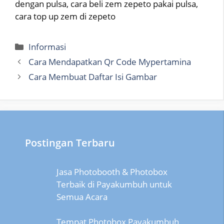
dengan pulsa, cara beli zem zepeto pakai pulsa,
cara top up zem di zepeto
Categories
Informasi
Cara Mendapatkan Qr Code Mypertamina
Cara Membuat Daftar Isi Gambar
Postingan Terbaru
Jasa Photobooth & Photobox
Terbaik di Payakumbuh untuk
Semua Acara
Tempat Photobox Payakumbuh