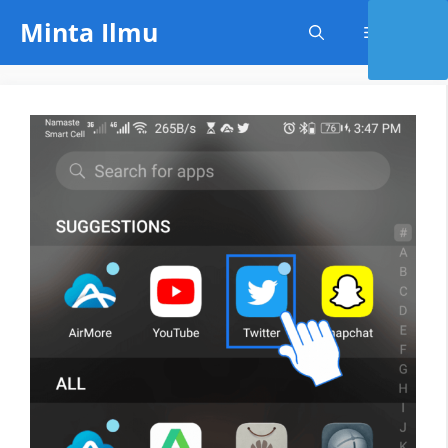
Skip
Minta Ilmu
Menu
to
content