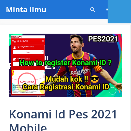
Skip
Minta Ilmu
Menu
to
content
Konami Id Pes 2021
Mobile