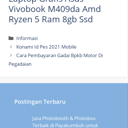
Vivobook M409da Amd
Ryzen 5 Ram 8gb Ssd
Categories
Informasi
Konami Id Pes 2021 Mobile
Cara Pembayaran Gadai Bpkb Motor Di
Pegadaian
Postingan Terbaru
Jasa Photobooth & Photobox
Terbaik di Payakumbuh untuk