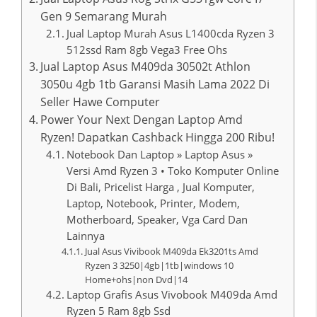
Gen 9 Semarang Murah
Jual Laptop Murah Asus L1400cda Ryzen 3
512ssd Ram 8gb Vega3 Free Ohs
Jual Laptop Asus M409da 30502t Athlon
3050u 4gb 1tb Garansi Masih Lama 2022 Di
Seller Hawe Computer
Power Your Next Dengan Laptop Amd
Ryzen! Dapatkan Cashback Hingga 200 Ribu!
Notebook Dan Laptop » Laptop Asus »
Versi Amd Ryzen 3 • Toko Komputer Online
Di Bali, Pricelist Harga , Jual Komputer,
Laptop, Notebook, Printer, Modem,
Motherboard, Speaker, Vga Card Dan
Lainnya
Jual Asus Vivibook M409da Ek3201ts Amd
Ryzen 3 3250|4gb|1tb|windows 10
Home+ohs|non Dvd|14
Laptop Grafis Asus Vivobook M409da Amd
Ryzen 5 Ram 8gb Ssd