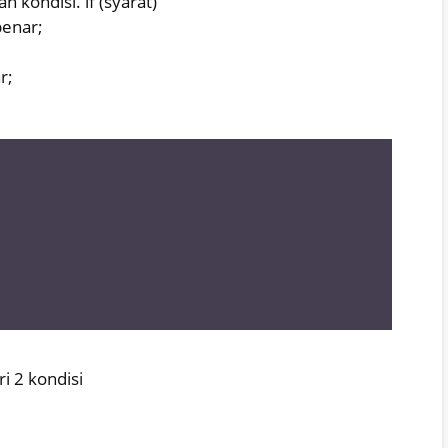
 kondisi. if (syarat)
benar;
r;
ri 2 kondisi