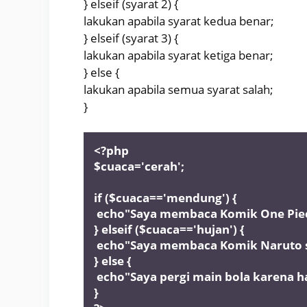
} elseif (syarat 2) {
lakukan apabila syarat kedua benar;
} elseif (syarat 3) {
lakukan apabila syarat ketiga benar;
} else {
lakukan apabila semua syarat salah;
}
<?php 
$cuaca='cerah';
if ($cuaca=='mendung') {
 echo"Saya membaca Komik One Pie
} elseif ($cuaca=='hujan') {
 echo"Saya membaca Komik Naruto s
} else {
 echo"Saya pergi main bola karena h
}