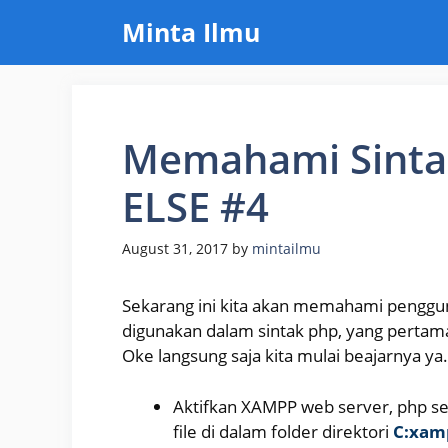
Skip
Minta Ilmu
to
content
Memahami Sintak 
ELSE #4
August 31, 2017
by
mintailmu
Sekarang ini kita akan memahami penggun
digunakan dalam sintak php, yang pertama 
Oke langsung saja kita mulai beajarnya ya.
Aktifkan XAMPP web server, php s
file di dalam folder direktori
C:xam