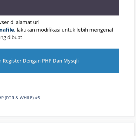
er di alamat url
afile.
lakukan modifikasi untuk lebih mengenal
ng dibuat
 Register Dengan PHP Dan Mysqli
P (FOR & WHILE) #5