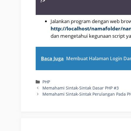
?>
Jalankan program dengan web brows
http://localhost/namafolder/nam
dan mengetahui kegunaan script ya
Baca Juga
Membuat Halaman Login Dan
Categories
PHP
Memahami Sintak-Sintak Dasar PHP #3
Memahami Sintak-Sintak Perulangan Pada PH