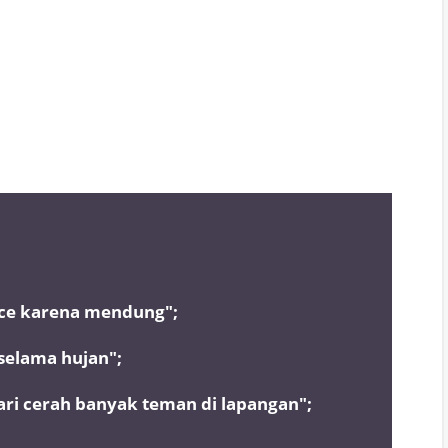
ce karena mendung";
elama hujan";
ari cerah banyak teman di lapangan";