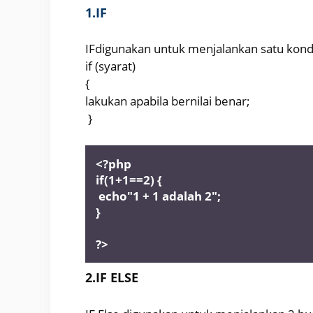
1.IF
IFdigunakan untuk menjalankan satu kondi
if (syarat)
{
lakukan apabila bernilai benar;
}
<?php 
if(1+1==2) {
 echo"1 + 1 adalah 2";
}
?>
2.IF ELSE