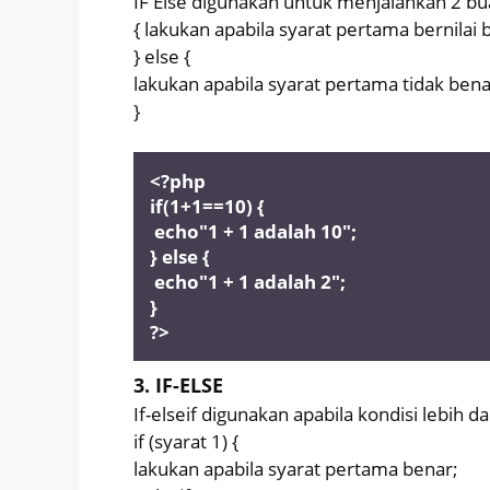
IF Else digunakan untuk menjalankan 2 buah
{ lakukan apabila syarat pertama bernilai 
} else {
lakukan apabila syarat pertama tidak bena
}
<?php 
if(1+1==10) {
 echo"1 + 1 adalah 10";
} else {
 echo"1 + 1 adalah 2";
} 
?>
3. IF-ELSE
If-elseif digunakan apabila kondisi lebih da
if (syarat 1) {
lakukan apabila syarat pertama benar;