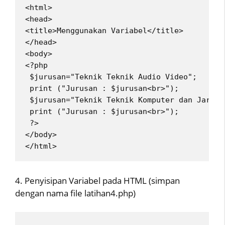
<html>
<head>
<title>Menggunakan Variabel</title>
</head>
<body>
<?php
 $jurusan="Teknik Teknik Audio Video";
 print ("Jurusan : $jurusan<br>");
 $jurusan="Teknik Teknik Komputer dan Jaring
 print ("Jurusan : $jurusan<br>");
 ?>
</body>
</html> 
4. Penyisipan Variabel pada HTML (simpan
dengan nama file latihan4.php)