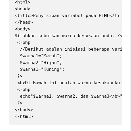
<html>
<head>
<title>Penyisipan variabel pada HTML</title>
</head>
<body>
Silahkan sebutkan warna kesukaan anda..?<br>
 <?php
  //Berikut adalah inisiasi beberapa variabe
  $warna1="Merah";
  $warna2="Hijau";
  $warna1="Kuning";
 ?> 
 <b>Di Bawah ini adalah warna kesukaanku:<br
 <?php
  echo"$warna1, $warna2, dan $warna3</b>";
 ?>
</body>
</html> 