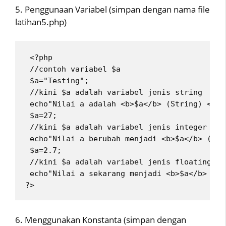
5. Penggunaan Variabel (simpan dengan nama file
latihan5.php)
 <?php
 //contoh variabel $a
 $a="Testing";
 //kini $a adalah variabel jenis string
 echo"Nilai a adalah <b>$a</b> (String) <br>
 $a=27;
 //kini $a adalah variabel jenis integer
 echo"Nilai a berubah menjadi <b>$a</b> (Int
 $a=2.7;
 //kini $a adalah variabel jenis floating po
 echo"Nilai a sekarang menjadi <b>$a</b> (Fl
?> 
6. Menggunakan Konstanta (simpan dengan