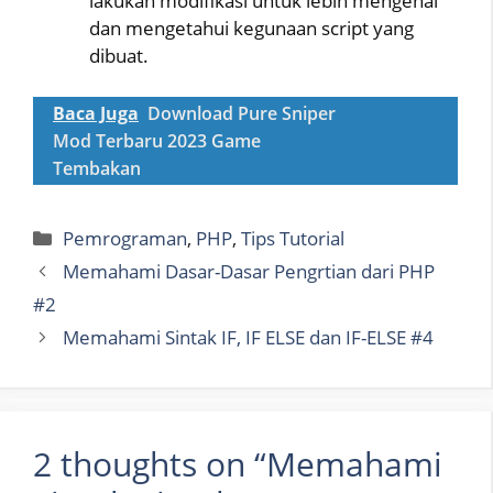
lakukan modifikasi untuk lebih mengenal
dan mengetahui kegunaan script yang
dibuat.
Baca Juga
Download Pure Sniper
Mod Terbaru 2023 Game
Tembakan
Categories
Pemrograman
,
PHP
,
Tips Tutorial
Memahami Dasar-Dasar Pengrtian dari PHP
#2
Memahami Sintak IF, IF ELSE dan IF-ELSE #4
2 thoughts on “Memahami