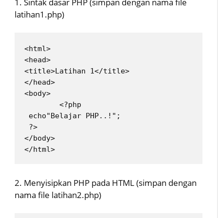
1. Sintak dasar PHP (simpan dengan nama file
latihan1.php)
<html>
<head>
<title>Latihan 1</title>
</head>
<body>
        <?php
 echo"Belajar PHP..!";
 ?>
</body>
</html> 
2. Menyisipkan PHP pada HTML (simpan dengan
nama file latihan2.php)