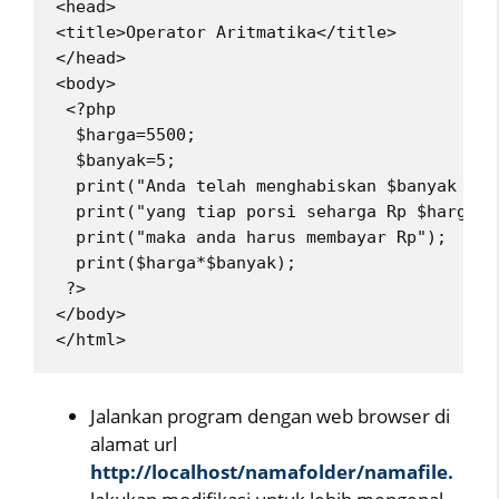
<head>
<title>Operator Aritmatika</title>
</head>
<body>
 <?php
  $harga=5500;
  $banyak=5;
  print("Anda telah menghabiskan $banyak por
  print("yang tiap porsi seharga Rp $harga<b
  print("maka anda harus membayar Rp");
  print($harga*$banyak);
 ?>
</body>
</html> 
Jalankan program dengan web browser di
alamat url
http://localhost/namafolder/namafile.