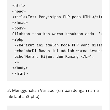
<html>
<head>
<title>Test Penyisipan PHP pada HTML</title>
</head>
<body>
Silahkan sebutkan warna kesukaan anda..?<br>
<?php
 //Berikut ini adalah kode PHP yang disisipk
 echo"<b>Di Bawah ini adalah warna kesukaank
 echo"Merah, Hijau, dan Kuning </b>";
 ?>
</body>
</html> 
3. Menggunakan Variabel (simpan dengan nama
file latihan3.php)