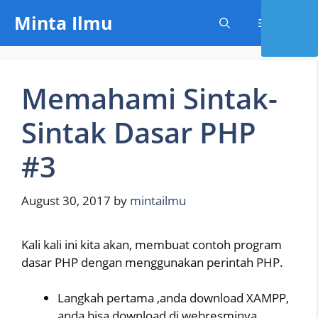
Skip
Minta Ilmu
Menu
to
content
Memahami Sintak-
Sintak Dasar PHP
#3
August 30, 2017
by
mintailmu
Kali kali ini kita akan, membuat contoh program
dasar PHP dengan menggunakan perintah PHP.
Langkah pertama ,anda download XAMPP,
anda bisa download di webresminya