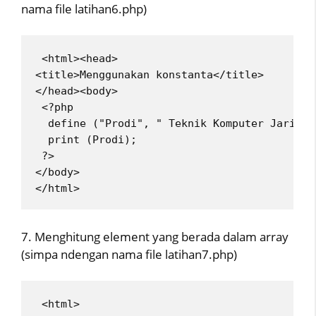
nama file latihan6.php)
 <html><head>
<title>Menggunakan konstanta</title>
</head><body>
 <?php
  define ("Prodi", " Teknik Komputer Jaringa
  print (Prodi);
 ?>
</body>
</html> 
7. Menghitung element yang berada dalam array
(simpa ndengan nama file latihan7.php)
 <html>