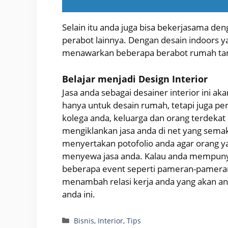
Selain itu anda juga bisa bekerjasama d
perabot lainnya. Dengan desain indoors ya
menawarkan beberapa berabot rumah tan
Belajar menjadi Design Interior
Jasa anda sebagai desainer interior ini a
hanya untuk desain rumah, tetapi juga pe
kolega anda, keluarga dan orang terdekat 
mengiklankan jasa anda di net yang semaki
menyertakan potofolio anda agar orang ya
menyewa jasa anda. Kalau anda mempunya
beberapa event seperti pameran-pameran 
menambah relasi kerja anda yang akan an
anda ini.
Categories
Bisnis
,
Interior
,
Tips