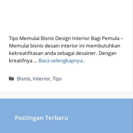
Tips Memulai Bisnis Design Interior Bagi Pemula –
Memulai bisnis desain interior ini membutuhkan
kekreatifitasan anda sebagai desainer. Dengan
kreatifnya …
Baca selengkapnya..
Categories
Bisnis
,
Interior
,
Tips
Postingan Terbaru