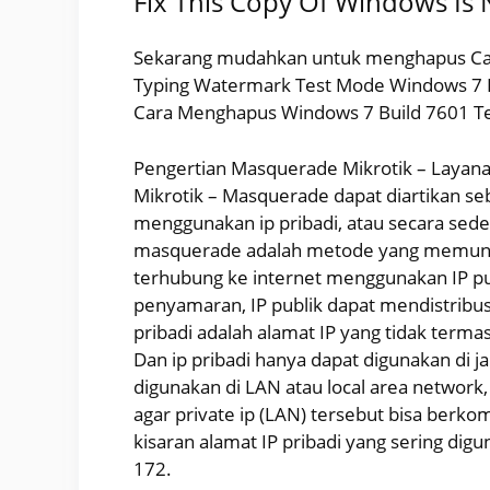
Fix This Copy Of Windows Is 
Sekarang mudahkan untuk menghapus Ca
Typing Watermark Test Mode Windows 7 B
Cara Menghapus Windows 7 Build 7601 Te
Pengertian Masquerade Mikrotik – Layana
Mikrotik – Masquerade dapat diartikan se
menggunakan ip pribadi, atau secara sed
masquerade adalah metode yang memung
terhubung ke internet menggunakan IP pub
penyamaran, IP publik dapat mendistribusi
pribadi adalah alamat IP yang tidak terma
Dan ip pribadi hanya dapat digunakan di jar
digunakan di LAN atau local area networ
agar private ip (LAN) tersebut bisa berko
kisaran alamat IP pribadi yang sering digu
172.