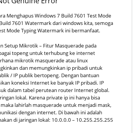
Not Genuine Error
ra Menghapus Windows 7 Build 7601 Test Mode
uild 7601 Watermark dari windows kita, semoga
st Mode Typing Watermark ini bermanfaat.
n Setup Mikrotik – Fitur Masquerade pada
bagai topeng untuk terhubung ke internet
erhana mikrotik masquerade atau linux
kinkan dan memungkinkan ip pribadi untuk
lik / IP publik bertopeng. Dengan bantuan
kan koneksi Internet ke banyak IP pribadi. IP
suk dalam tabel perutean router Internet global.
ingan lokal. Karena private ip ini hanya bisa
k, maka lahirlah masquerade untuk menjadi mask,
munikasi dengan internet. Di bawah ini adalah
nakan di jaringan lokal: 10.0.0.0 – 10.255.255.255