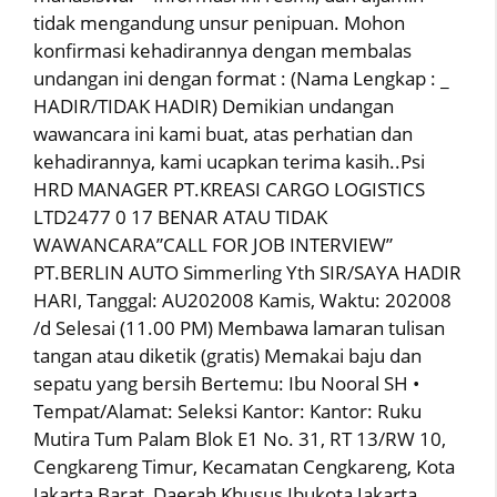
tidak mengandung unsur penipuan. Mohon
konfirmasi kehadirannya dengan membalas
undangan ini dengan format : (Nama Lengkap : _
HADIR/TIDAK HADIR) Demikian undangan
wawancara ini kami buat, atas perhatian dan
kehadirannya, kami ucapkan terima kasih..Psi
HRD MANAGER PT.KREASI CARGO LOGISTICS
LTD2477 0 17 BENAR ATAU TIDAK
WAWANCARA”CALL FOR JOB INTERVIEW”
PT.BERLIN AUTO Simmerling Yth SIR/SAYA HADIR
HARI, Tanggal: AU202008 Kamis, Waktu: 202008
/d Selesai (11.00 PM) Membawa lamaran tulisan
tangan atau diketik (gratis) Memakai baju dan
sepatu yang bersih Bertemu: Ibu Nooral SH •
Tempat/Alamat: Seleksi Kantor: Kantor: Ruku
Mutira Tum Palam Blok E1 No. 31, RT 13/RW 10,
Cengkareng Timur, Kecamatan Cengkareng, Kota
Jakarta Barat, Daerah Khusus Ibukota Jakarta