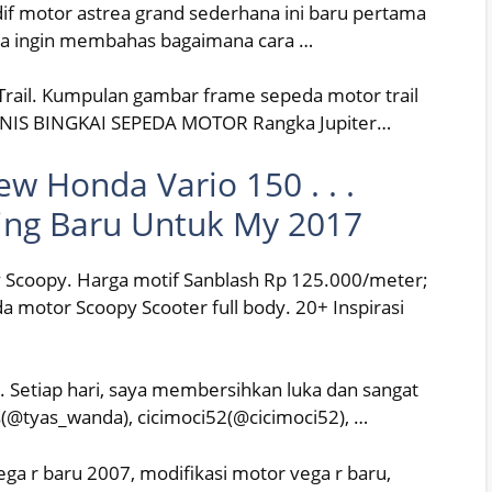
if motor astrea grand sederhana ini baru pertama
aya ingin membahas bagaimana cara …
Trail. Kumpulan gambar frame sepeda motor trail
L JENIS BINGKAI SEPEDA MOTOR Rangka Jupiter…
ew Honda Vario 150 . . .
ping Baru Untuk My 2017
 Scoopy. Harga motif Sanblash Rp 125.000/meter;
motor Scoopy Scooter full body. 20+ Inspirasi
. Setiap hari, saya membersihkan luka dan sangat
as(@tyas_wanda), cicimoci52(@cicimoci52), …
ga r baru 2007, modifikasi motor vega r baru,