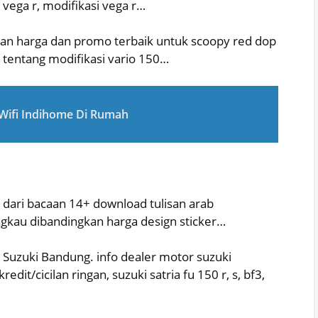
 vega r, modifikasi vega r…
n harga dan promo terbaik untuk scoopy red dop
 tentang modifikasi vario 150…
 Wifi Indihome Di Rumah
 dari bacaan 14+ download tulisan arab
ngkau dibandingkan harga design sticker…
 Suzuki Bandung. info dealer motor suzuki
dit/cicilan ringan, suzuki satria fu 150 r, s, bf3,